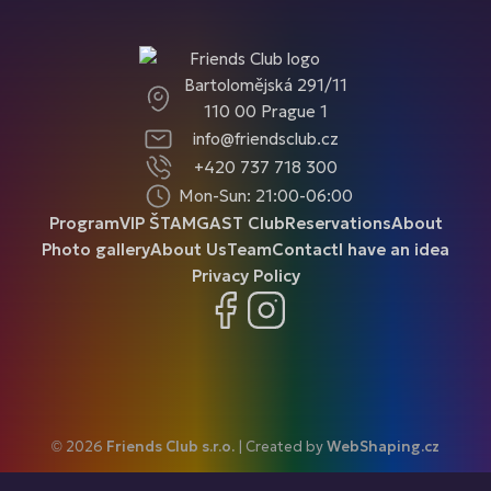
Bartolomějská 291/11
110 00 Prague 1
info@friendsclub.cz
+420 737 718 300
Mon-Sun: 21:00-06:00
Program
VIP ŠTAMGAST Club
Reservations
About
Photo gallery
About Us
Team
Contact
I have an idea
Privacy Policy
Facebook
Instagram
© 2026
Friends Club s.r.o.
| Created by
WebShaping.cz