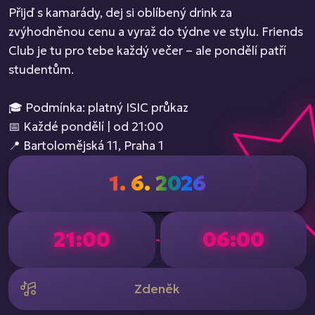
Přijď s kamarády, dej si oblíbený drink za
zvýhodněnou cenu a vyraž do týdne ve stylu. Friends
Club je tu pro tebe každý večer – ale pondělí patří
studentům.
🎓 Podmínka: platný ISIC průkaz
📅 Každé pondělí | od 21:00
📍 Bartolomějská 11, Praha 1
1. 6. 2026
21:00
06:00
-
Zdeněk