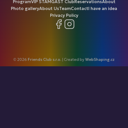
Program
VIP ŠTAMGAST Club
Reservations
About
Photo gallery
About Us
Team
Contact
I have an idea
Privacy Policy
Facebook
Instagram
© 2026
Friends Club s.r.o.
| Created by
WebShaping.cz