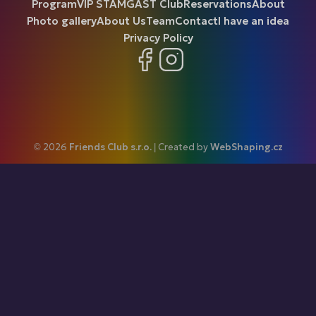
Program
VIP ŠTAMGAST Club
Reservations
About
Photo gallery
About Us
Team
Contact
I have an idea
Privacy Policy
Facebook
Instagram
© 2026
Friends Club s.r.o.
| Created by
WebShaping.cz