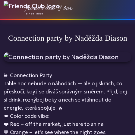
friends club & bar
since 1998
Connection party by Naděžda Diason
💫 Connection Party
Tahle noc nebude o náhodách — ale o jiskrách, co
přeskočí, když se díváš správným směrem. Přijď, dej
si drink, rozhýbej boky a nech se vtáhnout do
energie, která spojuje. 🔥
💋 Color code vibe:
❤️ Red – off the market, just here to shine
🧡 Orange – let’s see where the night goes