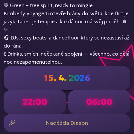
💚 Green – free spirit, ready to mingle
Kimberly Voyage ti otevře brány do světa, kde flirt je
jazyk, tanec je terapie a každá noc má svůj příběh. 🪩
✨
🎧 DJs, sexy beats, a dancefloor, který se nezastaví až
do rána.
💃 Drinks, smích, nečekané spojení — všechno, co dělá
noc nezapomenutelnou.
15. 4. 2026
22:00
06:00
-
Naděžda Diason