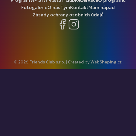
Program
VIP ŠTAMGAST club
Rezervace
O programu
Fotogalerie
O nás
Tým
Kontakt
Mám nápad
Zásady ochrany osobních údajů
Facebook
Instagram
© 2026
Friends Club s.r.o.
| Created by
WebShaping.cz