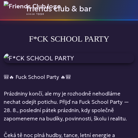
friends club & bar
since 1998
F*CK SCHOOL PARTY
🎒🔥 Fuck School Party 🔥🎒
Prázdniny končí, ale my je rozhodně nehodláme
nechat odejít potichu. Přijď na Fuck School Party —
28. 8., poslední pátek prázdnin, kdy společně
zapomeneme na budíky, povinnosti, školu i realitu.
Čeká tě noc plná hudby, tance, letní energie a