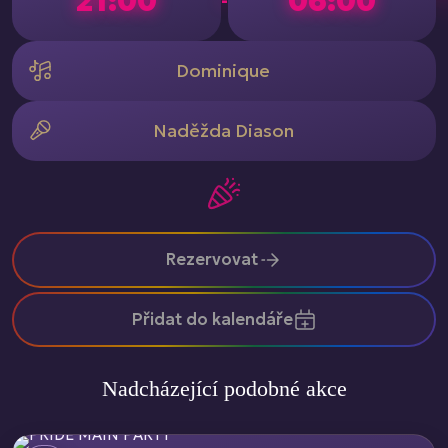
21:00
06:00
-
Dominique
Naděžda Diason
Rezervovat
Přidat do kalendáře
Nadcházející podobné akce