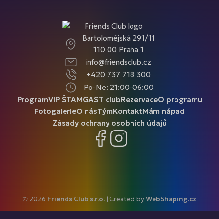
Bartolomějská 291/11
110 00 Praha 1
info@friendsclub.cz
+420 737 718 300
Po-Ne: 21:00-06:00
Program
VIP ŠTAMGAST club
Rezervace
O programu
Fotogalerie
O nás
Tým
Kontakt
Mám nápad
Zásady ochrany osobních údajů
Facebook
Instagram
© 2026
Friends Club s.r.o.
| Created by
WebShaping.cz