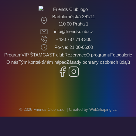
Bartolomějská 291/11
110 00 Praha 1
info@friendsclub.cz
+420 737 718 300
Po-Ne: 21:00-06:00
Program
VIP ŠTAMGAST club
Rezervace
O programu
Fotogalerie
O nás
Tým
Kontakt
Mám nápad
Zásady ochrany osobních údajů
Facebook
Instagram
© 2026
Friends Club s.r.o.
| Created by
WebShaping.cz