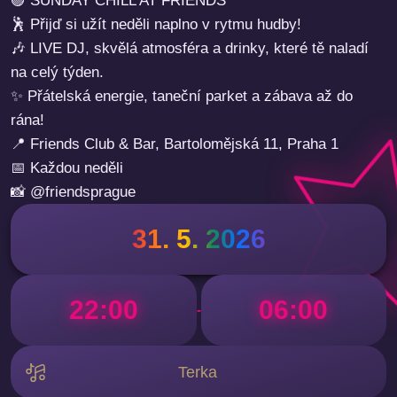
🟣 SUNDAY CHILL AT FRIENDS
🕺 Přijď si užít neděli naplno v rytmu hudby!
🎶 LIVE DJ, skvělá atmosféra a drinky, které tě naladí
na celý týden.
✨ Přátelská energie, taneční parket a zábava až do
rána!
📍 Friends Club & Bar, Bartolomějská 11, Praha 1
📅 Každou neděli
📸 @friendsprague
31. 5. 2026
22:00
06:00
-
Terka