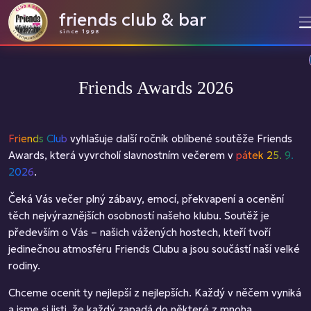
friends club & bar
since 1998
Friends Awards 2026
Friends Club
vyhlašuje další ročník oblíbené soutěže Friends
Awards, která vyvrcholí slavnostním večerem v
pátek 25. 9.
2026
.
Čeká Vás večer plný zábavy, emocí, překvapení a ocenění
těch nejvýraznějších osobností našeho klubu. Soutěž je
především o Vás – našich vážených hostech, kteří tvoří
jedinečnou atmosféru Friends Clubu a jsou součástí naší velké
rodiny.
Chceme ocenit ty nejlepší z nejlepších. Každý v něčem vyniká
a jsme si jisti, že každý zapadá do některé z mnoha