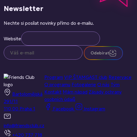
Newsletter
Nechte si posílat novinky přímo do e-mailu.
Website
Odebírat
Program
VIP ŠTAMGAST club
Rezervace
O programu
Fotogalerie
O nás
Tým
Kontakt
Mám nápad
Zásady ochrany
Bartolomějská
osobních údajů
291/11
110 00 Praha 1
Facebook
Instagram
info@friendsclub.cz
+420 737 718